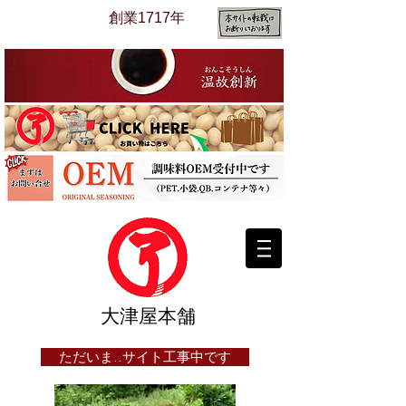
​創業1717年
​大津屋本舗​
​
ただいま..サイト工事中です