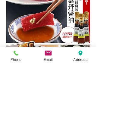
Phone
Email
Address
雲丹醤油はこうして誕生しました。
一番の問題は、醤油の味とうにの味をどうバ
ランスよく表現するかでした。その結果、色
鮮やかなうに色で、お互いの味を生かしなが
ら口いっぱいに広がる絶妙な味に仕上がりま
した。なかでもうにそぼろのかくし味は旨み
を格段に向上させることができました。こう
してうに屋と醤油屋が自信をもってお薦めす
る「雲丹醤油」が完成しました。
・ＲＫＢ探検九州で紹介されました！