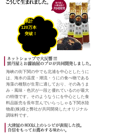
累計
120万本
突破！
海峡の街下関の中でも北浦を中心としたうに
は、海水の温度・潮流・うにの食べ物である
海藻の種類が生育に適しており、その為うま
み・風味・色沢が一段と優れているのが最大
の特徴です。そのようなうにを中心とした食
料品販売を長年営んでいらっしゃる下関水陸
物産(株)様と弊社が共同開発したオリジナル
調味料です。