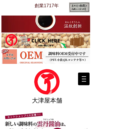
​創業1717年
​大津屋本舗​